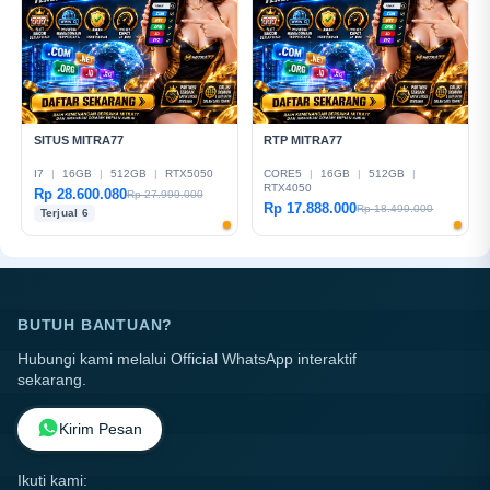
SITUS MITRA77
RTP MITRA77
I7
|
16GB
|
512GB
|
RTX5050
CORE5
|
16GB
|
512GB
|
RTX4050
Rp 28.600.080
Rp 27.999.000
Rp 17.888.000
Rp 18.499.000
Terjual 6
BUTUH BANTUAN?
Hubungi kami melalui Official WhatsApp interaktif
sekarang.
Kirim Pesan
Ikuti kami: