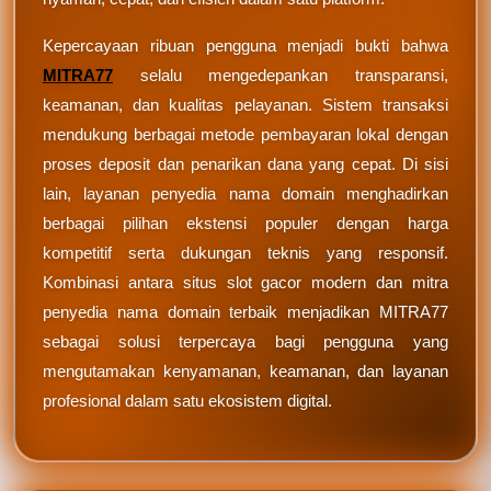
Kepercayaan ribuan pengguna menjadi bukti bahwa
MITRA77
selalu mengedepankan transparansi,
keamanan, dan kualitas pelayanan. Sistem transaksi
mendukung berbagai metode pembayaran lokal dengan
proses deposit dan penarikan dana yang cepat. Di sisi
lain, layanan penyedia nama domain menghadirkan
berbagai pilihan ekstensi populer dengan harga
kompetitif serta dukungan teknis yang responsif.
Kombinasi antara situs slot gacor modern dan mitra
penyedia nama domain terbaik menjadikan MITRA77
sebagai solusi terpercaya bagi pengguna yang
mengutamakan kenyamanan, keamanan, dan layanan
profesional dalam satu ekosistem digital.