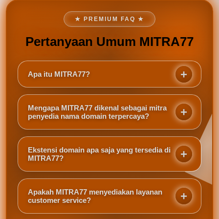
★ PREMIUM FAQ ★
Pertanyaan Umum MITRA77
Apa itu MITRA77?
MITRA77 merupakan situs slot gacor terpercaya
yang juga dikenal sebagai mitra penyedia nama
Mengapa MITRA77 dikenal sebagai mitra
domain terbaik. Platform ini menghadirkan layanan
penyedia nama domain terpercaya?
hiburan online berkualitas sekaligus menyediakan
MITRA77 menyediakan berbagai pilihan ekstensi
berbagai pilihan domain premium untuk kebutuhan
domain populer dengan proses yang cepat, aman,
bisnis maupun personal.
Ekstensi domain apa saja yang tersedia di
dan didukung layanan profesional. Pengguna dapat
MITRA77?
memperoleh nama domain berkualitas untuk
MITRA77 menyediakan berbagai pilihan ekstensi
membangun website, bisnis online, maupun
domain seperti .com, .net, .org, .id, .co.id, .xyz, dan
kebutuhan branding digital.
Apakah MITRA77 menyediakan layanan
masih banyak lagi. Seluruh domain dapat
customer service?
didaftarkan dengan proses mudah serta dukungan
Ya. Tim customer service MITRA77 siap melayani