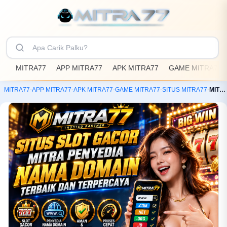
MITRA77
APP MITRA77
APK MITRA77
GAME MITRA77
MITRA77
-
APP MITRA77
-
APK MITRA77
-
GAME MITRA77
-
SITUS MITRA77
-
MITRA77: Situs Slot Gacor Mitra Penyedia Nama Domain Terbaik Dan Terpercaya