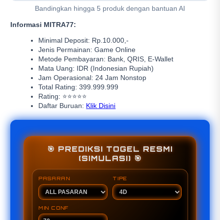
Bandingkan hingga 5 produk dengan bantuan AI
Informasi MITRA77:
Minimal Deposit: Rp.10.000,-
Jenis Permainan: Game Online
Metode Pembayaran: Bank, QRIS, E-Wallet
Mata Uang: IDR (Indonesian Rupiah)
Jam Operasional: 24 Jam Nonstop
Total Rating: 399.999.999
Rating: ⭐⭐⭐⭐⭐
Daftar Buruan:
Klik Disini
🎯 PREDIKSI TOGEL RESMI
(SIMULASI) 🎯
PASARAN
TIPE
MIN CONF