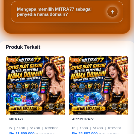
teknis yang responsif.
selama 24 jam untuk membantu kebutuhan
Mengapa memilih MITRA77 sebagai
pengguna, mulai dari informasi layanan, proses
penyedia nama domain?
registrasi, hingga konsultasi mengenai penyediaan
MITRA77 mengutamakan keamanan, kecepatan
nama domain dan layanan digital lainnya.
layanan, harga kompetitif, serta dukungan teknis
profesional. Dengan sistem yang terpercaya dan
proses registrasi yang mudah, MITRA77 menjadi
Produk Terkait
pilihan tepat bagi pengguna yang mencari mitra
penyedia nama domain terbaik dan terpercaya.
-2%
-1%
MITRA77
APP MITRA77
I5
|
16GB
|
512GB
|
RTX3050
I7
|
16GB
|
512GB
|
RTX5050
Rp 11.500.000
Rp 22.887.000
Rp 12.799.000
Rp 21.999.000